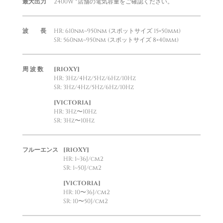
最大出力
2400W *店舗の電気容量をご確認ください。
波 長
HR: 610nm~950nm (スポットサイズ 15×50mm)
SR: 560nm~950nm (スポットサイズ 8×40mm)
周 波 数
[RIOXY]
HR: 3Hz/4Hz/5Hz/6Hz/10Hz
SR: 3Hz/4Hz/5Hz/6Hz/10Hz
[VICTORIA]
HR: 3Hz〜10Hz
SR: 3Hz〜10Hz
フルーエンス
[RIOXY]
HR: 1~36J/cm2
SR: 1~50J/cm2
[VICTORIA]
HR: 10〜36J/cm2
SR: 10〜50J/cm2