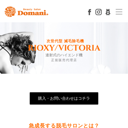
Skip
to
content
次世代型 減毛除毛機
RIOXY/VICTORIA
連射式のハイエンド機
正規販売代理店
購入・お問い合わせはコチラ
急成長する脱毛サロンとは？