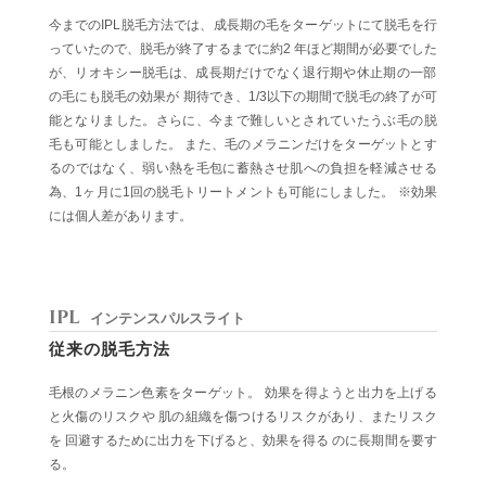
今までのIPL脱毛方法では、成長期の毛をターゲットにて脱毛を行
っていたので、脱毛が終了するまでに約2 年ほど期間が必要でした
が、リオキシー脱毛は、成長期だけでなく退行期や休止期の一部
の毛にも脱毛の効果が 期待でき、1/3以下の期間で脱毛の終了が可
能となりました。さらに、今まで難しいとされていたうぶ毛の脱
毛も可能としました。 また、毛のメラニンだけをターゲットとす
るのではなく、弱い熱を毛包に蓄熱させ肌への負担を軽減させる
為、1ヶ月に1回の脱毛トリートメントも可能にしました。 ※効果
には個人差があります。
IPL
インテンスパルスライト
従来の脱毛方法
毛根のメラニン色素をターゲット。 効果を得ようと出力を上げる
と火傷のリスクや 肌の組織を傷つけるリスクがあり、またリスク
を 回避するために出力を下げると、効果を得る のに長期間を要す
る。