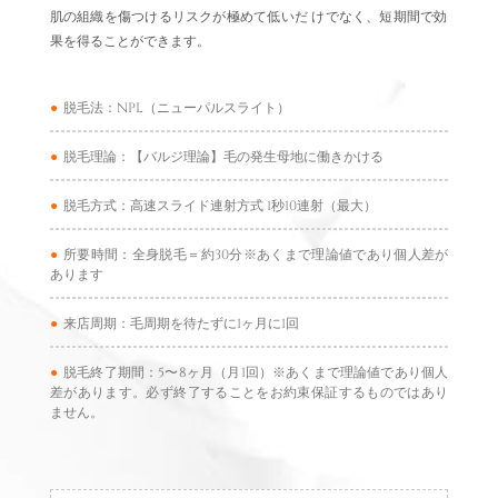
肌の組織を傷つけるリスクが極めて低いだ けでなく、短期間で効
果を得ることができます。
●
脱毛法：NPL（ニューパルスライト）
●
脱毛理論：【バルジ理論】毛の発生母地に働きかける
●
脱毛方式：高速スライド連射方式 1秒10連射（最大）
●
所要時間：全身脱毛＝約30分※あくまで理論値であり個人差が
あります
●
来店周期：毛周期を待たずに1ヶ月に1回
●
脱毛終了期間：5〜8ヶ月（月1回）※あくまで理論値であり個人
差があります。必ず終了することをお約束保証するものではあり
ません。