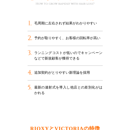
How to grow rapidly with hair loss?
1.
毛周期に左右されず結果がわかりやすい
2.
予約が取りやすく、お客様の回転率が高い
3.
ランニングコストが低いのでキャンペーン
などで新規顧客が獲得できる
4.
追加契約がとりやすい新理論を採用
5.
最新の連射式を導入し他店との差別化がは
かれる
RIOXYとVICTORIAの特徴