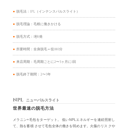
●
脱毛法：IPL（インテンスパルスライト）
●
脱毛理論：毛根に働きかける
●
脱毛方式：1秒1発
●
所要時間：全身脱毛＝役180分
●
来店周期：毛周期ごとに2〜3ヶ月に1回
●
脱毛終了期間：2〜3年
NPL
ニューパルスライト
世界最速の脱毛方法
メラニン+毛包をターゲット。 低いNPLエネルギーを連続照射し
て、熱を蓄積 させて毛包全体の働きを弱めます。火傷のリス クや