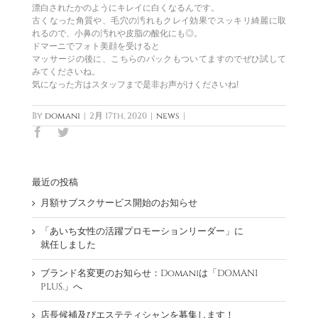
漂白されたかのようにキレイに白くなるんです。
古くなった角質や、毛穴の汚れもクレイ効果でスッキリ綺麗に取
れるので、小鼻の汚れや皮脂の酸化にも◎。
ドマーニでフォト美顔を受けると
マッサージの後に、こちらのパックもついてますのでぜひ試して
みてくださいね。
気になった方はスタッフまで是非お声がけくださいね!
By
domani
|
2月 17th, 2020
|
news
|
Facebook
Twitter
最近の投稿
月額サブスクサービス開始のお知らせ
「あいち女性の活躍プロモーションリーダー」に
就任しました
ブランド名変更のお知らせ：Domaniは「DOMANI
PLUS.」へ
店長候補及びエステティシャンを募集します！